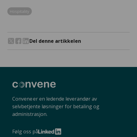
Hospitality
Del denne artikkelen
Del på Twitter
Del på Facebook
Del på LinkedIn
Convene
Convene er en ledende leverandør av
selvbetjente løsninger for betaling og
administrasjon.
Følg oss på
LinkedIn