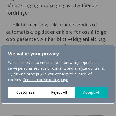
håndtering og oppfølging av utestående
fordringer.
– Folk betaler selv, fakturaene sendes ut
automatisk, og det er enklere for oss å følge
opp pasienter. Alt har blitt veldig enkelt. Og,
lurer vi eller pasientene på noe er det bare å
We value your privacy
ringe Convene, sier Olsen.
We use cookies to enhance your browsing experience,
Godt fornøyd med Convene
serve personalized ads or content, and analyze our traffic.
By clicking "Accept All", you consent to our use of
cookies.
See our cookie policy page
Forenkling av pasientadministrasjon betyr
mer tid til behandling av pasienter. Det er
Customize
Reject All
Accept All
legene på Legevakt Aker godt fornøyd med.